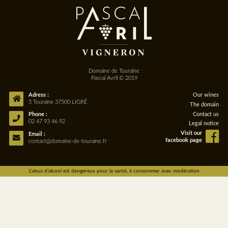
Domaine de Touraine
Pascal Avril © 2019
Adress :
Our wines
5 Touraine 37500 LIGRÉ
The domain
Contact us
Phone :
02 47 93 46 92
Legal notice
Visit our
Email :
facebook page
contact@
domaine-de-touraine
.fr
L’abus d’alcool est dangereux pour la santé, à consommer avec modération